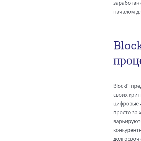
заработанн
началом дл
Bloc
проц
BlockFi пр
своих кри
цифровые а
просто за 
варьируютс
конкурентн
долгосроч