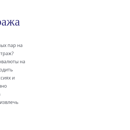
ража
ых пар на
итраж?
овалюты на
ходить
сиях и
вно
а
 извлечь