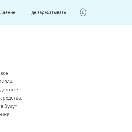
бщение
Где зарабатывать
 все
тивах.
адежные
средства.
е будут
ения