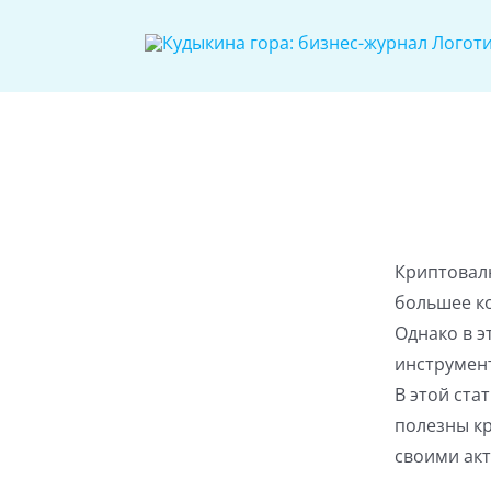
Skip
to
content
Криптовал
большее к
Однако в э
инструмент
В этой ста
полезны кр
своими ак