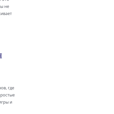
вы не
живает
я
ов, где
простые
игры и