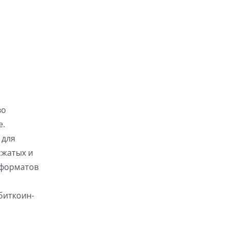
во
е.
 для
сжатых и
 форматов
биткоин-