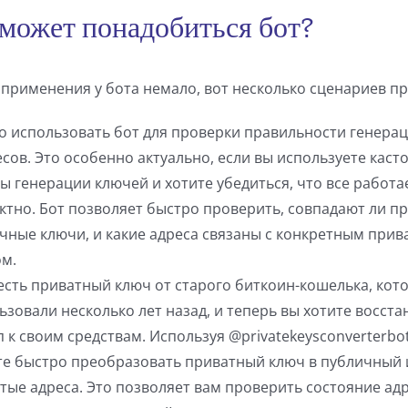
 может понадобиться бот?
применения у бота немало, вот несколько сценариев п
 использовать бот для проверки правильности генера
есов. Это особенно актуально, если вы используете кас
ы генерации ключей и хотите убедиться, что все работа
ктно. Бот позволяет быстро проверить, совпадают ли п
чные ключи, и какие адреса связаны с конкретным при
м.
 есть приватный ключ от старого биткоин-кошелька, кот
ьзовали несколько лет назад, и теперь вы хотите восста
п к своим средствам. Используя @privatekeysconverterbot
е быстро преобразовать приватный ключ в публичный 
тые адреса. Это позволяет вам проверить состояние адр