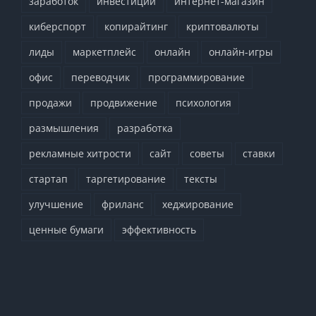
заработок
инвестиции
интернет-магазин
киберспорт
копирайтинг
криптовалюты
лиды
маркетплейс
онлайн
онлайн-игры
офис
переводчик
программирование
продажи
продвижение
психология
размышления
разработка
рекламные хитрости
сайт
советы
ставки
стартап
таргетирование
тексты
улучшение
фриланс
хеджирование
ценные бумаги
эффективность