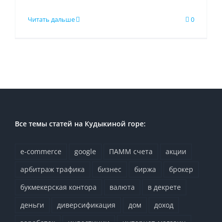
Читать дальше
0
Все темы статей на Кудыкиной горе:
e-commerce
google
ПАММ счета
акции
арбитраж трафика
бизнес
биржа
брокер
букмекерская контора
валюта
в декрете
деньги
диверсификация
дом
доход