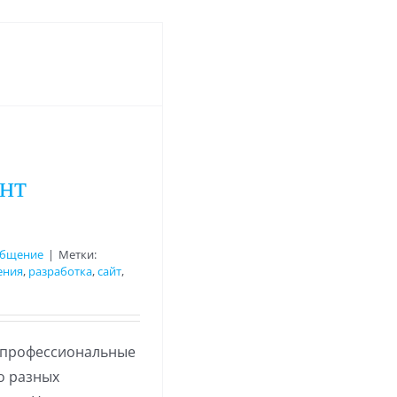
нт
бщение
|
Метки:
ения
,
разработка
,
сайт
,
, профессиональные
о разных