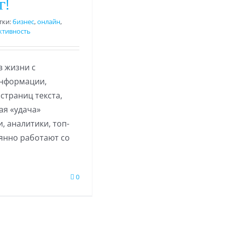
г!
тки:
бизнес
,
онлайн
,
ктивность
в жизни с
информации,
страниц текста,
ая «удача»
, аналитики, топ-
янно работают со
0