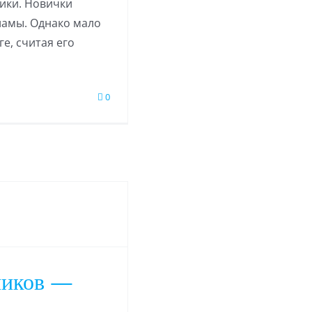
ики. Новички
ламы. Однако мало
е, считая его
0
ников —