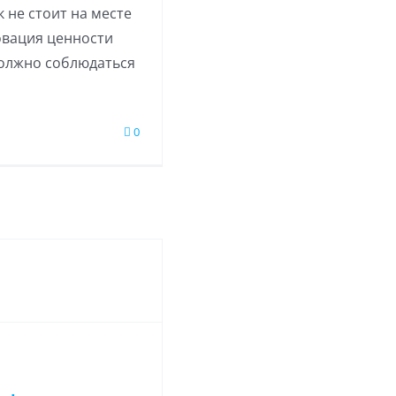
к не стоит на месте
овация ценности
должно соблюдаться
0