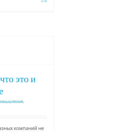
0
что это и
е
азмышления
,
разных компаний не